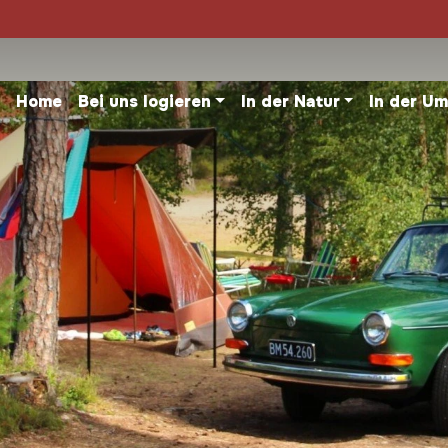
Home
Bei uns logieren
In der Natur
In der U